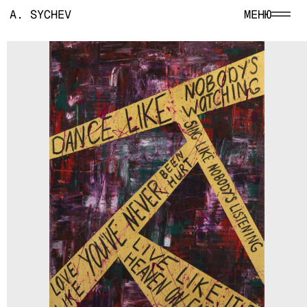
A. SYCHEV
МЕНЮ