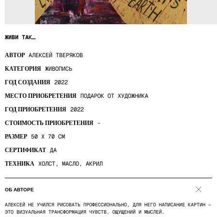
ЖИВИ ТАК…
АЛЕКСЕЙ ТВЕРЯКОВ
АВТОР
ЖИВОПИСЬ
КАТЕГОРИЯ
2022
ГОД СОЗДАНИЯ
ПОДАРОК ОТ ХУДОЖНИКА
МЕСТО ПРИОБРЕТЕНИЯ
2022
ГОД ПРИОБРЕТЕНИЯ
-
СТОИМОСТЬ ПРИОБРЕТЕНИЯ
50 X 70 СМ
РАЗМЕР
ДА
СЕРТИФИКАТ
TELEGRAM
ОБО МНЕ
ХОЛСТ, МАСЛО, АКРИЛ
ТЕХНИКА
@SYCHEVALEX
КОЛЛЕКЦИЯ
СВЯЗАТЬСЯ
*ИНСТА-БЛОГ:
@SYCHEVALEXANDER
КОНТАКТЫ
ОБ АВТОРЕ
*Instagram принадлежит компании Meta Platforms
АЛЕКСЕЙ НЕ УЧИЛСЯ РИСОВАТЬ ПРОФЕССИОНАЛЬНО, ДЛЯ НЕГО НАПИСАНИЕ КАРТИН —
Inc., признанной экстремистской организацией
ЭТО ВИЗУАЛЬНАЯ ТРАНСФОРМАЦИЯ ЧУВСТВ, ОЩУЩЕНИЙ И МЫСЛЕЙ.