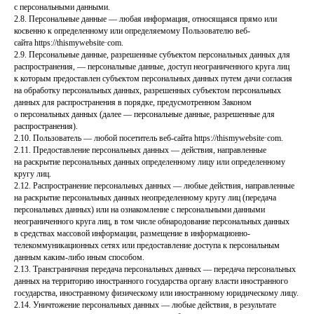
с персональными данными.
2.8. Персональные данные — любая информация, относящаяся прямо или
косвенно к определенному или определяемому Пользователю веб-
сайта httpsː//thismywebsite·com.
2.9. Персональные данные, разрешенные субъектом персональных данных для
распространения, — персональные данные, доступ неограниченного круга лиц
к которым предоставлен субъектом персональных данных путем дачи согласия
на обработку персональных данных, разрешенных субъектом персональных
данных для распространения в порядке, предусмотренном Законом
о персональных данных (далее — персональные данные, разрешенные для
распространения).
2.10. Пользователь — любой посетитель веб-сайта httpsː//thismywebsite·com.
2.11. Предоставление персональных данных — действия, направленные
на раскрытие персональных данных определенному лицу или определенному
кругу лиц.
2.12. Распространение персональных данных — любые действия, направленные
на раскрытие персональных данных неопределенному кругу лиц (передача
персональных данных) или на ознакомление с персональными данными
неограниченного круга лиц, в том числе обнародование персональных данных
в средствах массовой информации, размещение в информационно-
телекоммуникационных сетях или предоставление доступа к персональным
данным каким-либо иным способом.
2.13. Трансграничная передача персональных данных — передача персональных
данных на территорию иностранного государства органу власти иностранного
государства, иностранному физическому или иностранному юридическому лицу.
2.14. Уничтожение персональных данных — любые действия, в результате