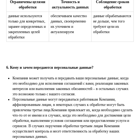
Ограничены целями
Точность и
Соблюдение сроков
обработки
актуальность данных
обработки
данные используются
обеспечиваем качество
данные обрабатываются
только для конкретных,
данных, своевременно
не дольше, чем того
заранее определенных и
их уточняем и
требуют цели их
закрепленных целей
актуализируем
обработки
обработки
6. Кому и зачем передаются персональные данные?
Компания может получать и передавать ваши персональные данные, когда
это необходимо для исполнения соглашений с вами, реализации законных
интересов или выполнения законных обязанностей – в остальных случаях
это возможно только с вашего согласия.
Персональные данные могут передаваться работникам Компании,
аффилированным лицам, в некоторых случаях к обработке могут быть
привлечены третьи лица.Компания привлекает их, когда необходимо сделать
что-то от ее имени и в случаях, когда это необходимо для достижения цели
обработки, выполнении условия соглашения или предоставлении услуги и
сервисов. В случаях поручения обработки третьим лицам Компания
осуществляет контроль и несет ответственность за обработку ваших
персональных данных.