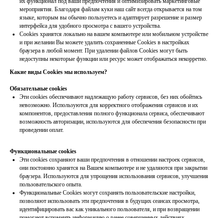
их функционал под ваши предпочтения и оптимизировать маркетинговые
мероприятия. Благодаря файлам куки наш сайт всегда открывается на том
языке, которым вы обычно пользуетесь и адаптирует разрешение и размер
интерфейса для удобного просмотра с вашего устройства.
Сookies хранятся локально на вашем компьютере или мобильном устройстве
и при желании Вы можете удалить сохраненные Сookies в настройках
браузера в любой момент. При удалении файлов Cookies могут быть
недоступны некоторые функции или ресурс может отображаться некорретно.
Какие виды Сookies мы используем?
Обязательные cookies
Эти cookies обеспечивают надлежащую работу сервисов, без них обойтись
невозможно. Используются для корректного отображения сервисов и их
компонентов, предоставления полного функционала сервиса, обеспечивают
возможность авторизации, используются для обеспечения безопасности при
проведении оплат.
Функциональные сookies
Эти cookies сохраняют ваши предпочтения в отношении настроек сервисов,
они постоянно хранятся на Вашем компьютере и не удаляются при закрытии
браузера. Используются для упрощения использования сервисов, улучшения
пользовательского опыта.
Функциональные Сookies могут сохранять пользовательские настройки,
позволяют использовать эти предпочтения в будущих сеансах просмотра,
идентифицировать вас как уникального пользователя, и при возвращении
помогают вспомнить информацию о ранее совершенных действиях.