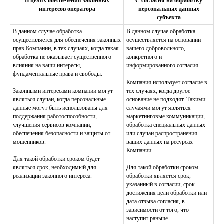
В целях обеспечения законных
С согласия на обработку
интересов оператора
персональных данных
субъекта
В данном случае обработка
В данном случае обработка
осуществляется для обеспечения законных
осуществляется на основании
прав Компании, в тех случаях, когда такая
вашего добровольного,
обработка не оказывает существенного
конкретного и
влияния на ваши интересы,
информированного согласия.
фундаментальные права и свободы.
Компания использует согласие в
Законными интересами компании могут
тех случаях, когда другое
являться случаи, когда персональные
основание не подходят. Такими
данные могут быть использованы для
случаями могут являться
поддержания работоспособности,
маркетинговые коммуникации,
улучшения сервисов компании,
обработка специальных данных
обеспечения безопасности и защиты от
или случаи распространения
мошенников.
ваших данных на ресурсах
Компании.
Для такой обработки сроком будет
являться срок, необходимый для
Для такой обработки сроком
реализации законного интереса.
обработки является срок,
указанный в согласии, срок
достижения цели обработки или
дата отзыва согласия, в
зависимости от того, что
наступит раньше.