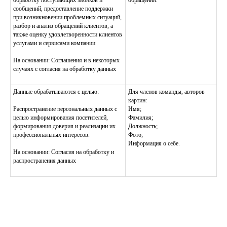
обработку поступающих звонков и
обращении.
сообщений, предоставление поддержки
при возникновении проблемных ситуаций,
разбор и анализ обращений клиентов, а
также оценку удовлетворенности клиентов
услугами и сервисами компании
TELEGRAM
ОБО МНЕ
На основании: Соглашения и в некоторых
@SYCHEVALEX
КОЛЛЕКЦИЯ
случаях с согласия на обработку данных
СВЯЗАТЬСЯ
*ИНСТА-БЛОГ:
@SYCHEVALEXANDER
КОНТАКТЫ
Данные обрабатываются с целью:
Для членов команды, авторов
картин:
*Instagram принадлежит компании Meta Platforms Inc.,
Распространение персональных данных с
Имя;
признанной экстремистской организацией и запрещенной
целью информирования посетителей,
Фамилия;
на территории РФ.
формирования доверия и реализации их
Должность;
профессиональных интересов.
Фото;
Информация о себе.
ПОЛИТИКА КОНФИДЕНЦИАЛЬНОСТИ
На основании: Согласия на обработку и
распространения данных
PERSONAL ART COLLECTION
© ALEXANDER SYCHEV, 2026
РАЗРАБОТКА САЙТА
ЭТЕНШЕН