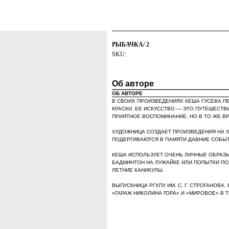
ОБО МНЕ
,
РЫБАЧКА/ 2
SKU:
Об авторе
ОБ АВТОРЕ
В СВОИХ ПРОИЗВЕДЕНИЯХ КЕША ГУСЕВА П
КРАСКИ. ЕЕ ИСКУССТВО — ЭТО ПУТЕШЕСТВ
ПРИЯТНОЕ ВОСПОМИНАНИЕ, НО В ТО ЖЕ ВР
ХУДОЖНИЦА СОЗДАЕТ ПРОИЗВЕДЕНИЯ НА Х
ПОДЕРГИВАЮТСЯ В ПАМЯТИ ДАВНИЕ СОБЫТ
КЕША ИСПОЛЬЗУЕТ ОЧЕНЬ ЛИЧНЫЕ ОБРАЗЫ,
БАДМИНТОН НА ЛУЖАЙКЕ ИЛИ ПОПЫТКИ ПО
ЛЕТНИЕ КАНИКУЛЫ.
ВЫПУСКНИЦА РГХПУ ИМ. С. Г. СТРОГАНОВА
«ГАРАЖ НИКОЛИНА ГОРА» И «МИРОВОЕ» В Т