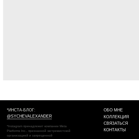
*ИНСТА-БЛОГ:
ОБО МНЕ
@SYCHEVALEXANDER
КОЛЛЕКЦИЯ
СВЯЗАТЬСЯ
*Instagram принадлежит компании Meta
КОНТАКТЫ
Platforms Inc., признанной экстремистской
организацией и запрещенной
на территории РФ.