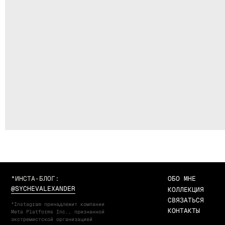
*ИНСТА-БЛОГ:
ОБО МНЕ
@SYCHEVALEXANDER
КОЛЛЕКЦИЯ
СВЯЗАТЬСЯ
*Instagram принадлежит компании
КОНТАКТЫ
Meta Platforms Inc., признанной
экстремистской организацией
и запрещенной на территории РФ.